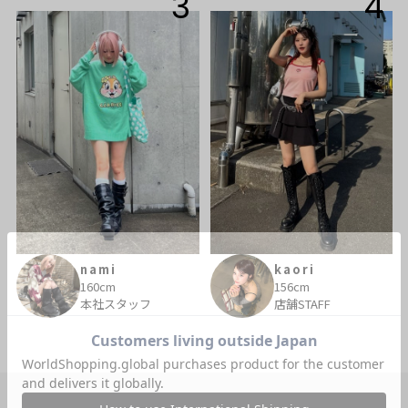
3
4
nami
kaori
160cm
156cm
本社スタッフ
店舗STAFF