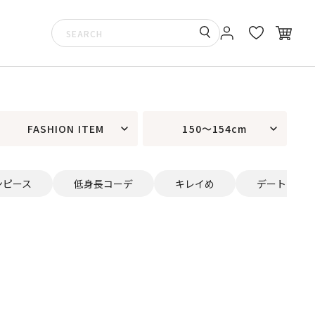
FASHION ITEM
150～154cm
ンピース
低身長コーデ
キレイめ
デート