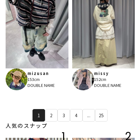
mizusan
missy
153cm
152cm
DOUBLE NAME
DOUBLE NAME
1
2
3
4
...
25
人気のスナップ
1
2