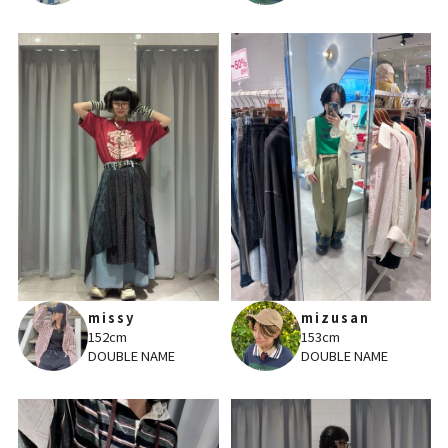
missy
mizusan
152cm
153cm
DOUBLE NAME
DOUBLE NAME