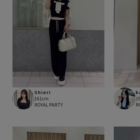
Shieri
k
161cm
1
ROYAL PARTY
R