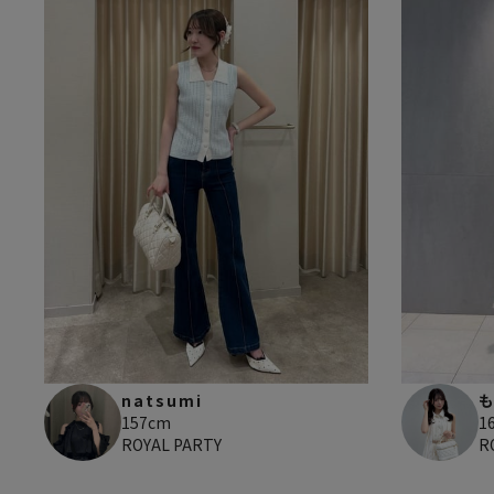
natsumi
157cm
1
ROYAL PARTY
R