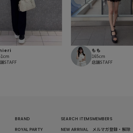
hieri
もも
61cm
165cm
舗STAFF
店舗STAFF
BRAND
SEARCH ITEMS
MEMBERS
ROYAL PARTY
NEW ARRIVAL
メルマガ登録・解除