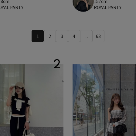
58cm
157cm
OYAL PARTY
ROYAL PARTY
1
2
3
4
...
63
2