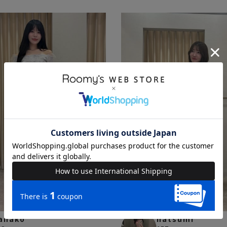
anako
natsumi