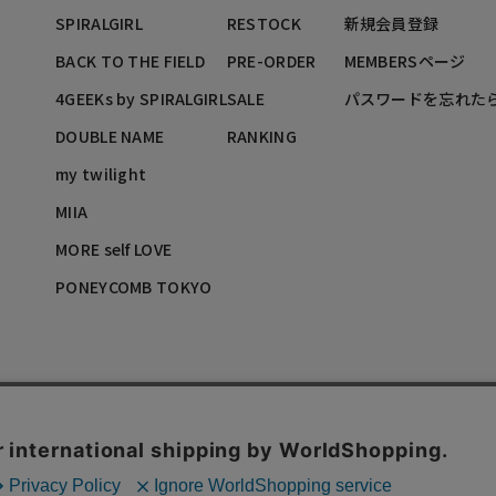
SPIRALGIRL
RESTOCK
新規会員登録
BACK TO THE FIELD
PRE-ORDER
MEMBERSページ
4GEEKs by SPIRALGIRL
SALE
パスワードを忘れた
DOUBLE NAME
RANKING
my twilight
MIIA
MORE self LOVE
PONEYCOMB TOKYO