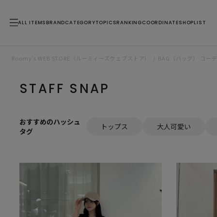
ALL ITEMS
BRAND
CATEGORY
TOPICS
RANKING
COORDINATE
SHOPLIST
Roomy’s WEB STORE（ルーミィーズウェブストア）
BAG（バッグ） コー
STAFF SNAP
おすすめのハッシュ
トップス
大人可愛い
タグ