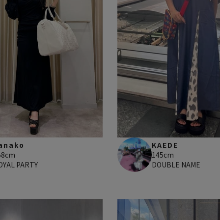
anako
KAEDE
58cm
145cm
OYAL PARTY
DOUBLE NAME