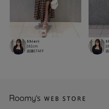
Shieri
S
161cm
1
店舗STAFF
店