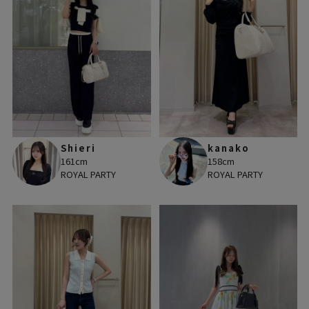
Shieri
kanako
161cm
158cm
ROYAL PARTY
ROYAL PARTY