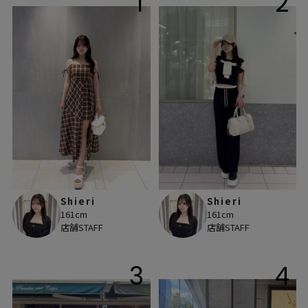
1
2
Shieri
Shieri
161cm
161cm
店舗STAFF
店舗STAFF
3
4