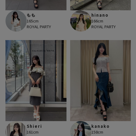
もも
hinano
165cm
166cm
ROYAL PARTY
ROYAL PARTY
Shieri
kanako
161cm
158cm