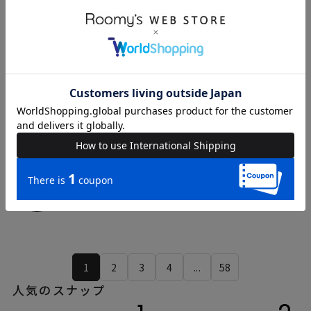
eren
natsumi
158cm
157cm
ROYAL PARTY
ROYAL PARTY
1
2
3
4
...
58
人気のスナップ