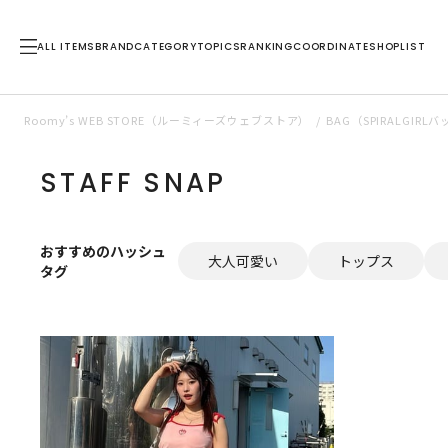
ALL ITEMS
BRAND
CATEGORY
TOPICS
RANKING
COORDINATE
SHOPLIST
Roomy’s WEB STORE（ルーミィーズウェブストア）
BAG（SPIRALGI
STAFF SNAP
おすすめのハッシュ
大人可愛い
トップス
タグ