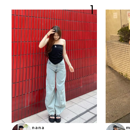
1
m
nana