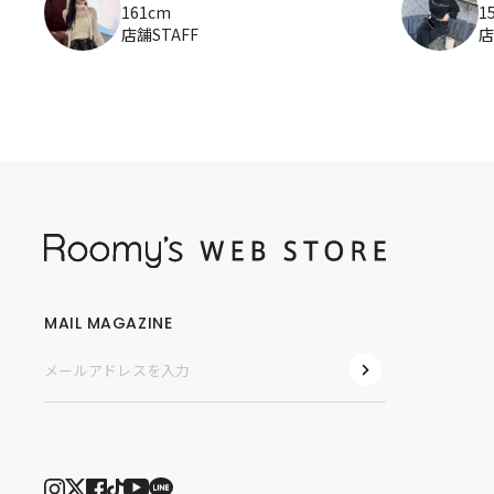
1
161cm
店
店舗STAFF
MAIL MAGAZINE