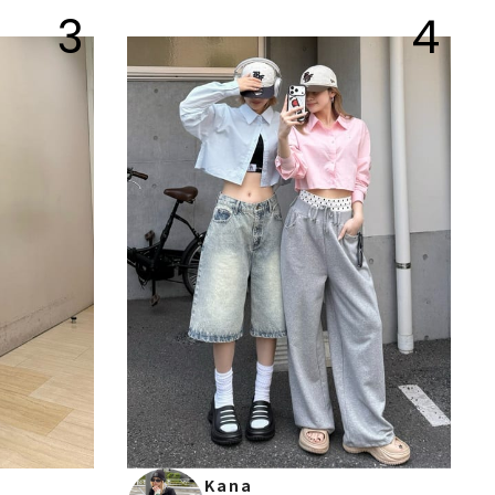
3
4
Kana