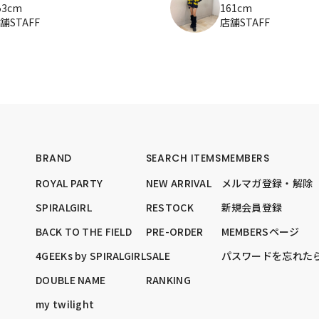
53cm
161cm
舗STAFF
店舗STAFF
BRAND
SEARCH ITEMS
MEMBERS
ROYAL PARTY
NEW ARRIVAL
メルマガ登録・解除
SPIRALGIRL
RESTOCK
新規会員登録
BACK TO THE FIELD
PRE-ORDER
MEMBERSページ
4GEEKs by SPIRALGIRL
SALE
パスワードを忘れた
DOUBLE NAME
RANKING
my twilight