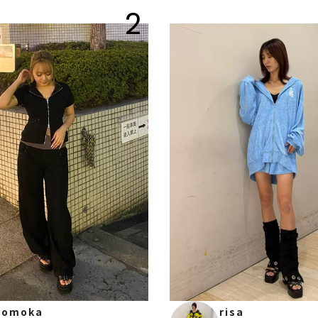
2
omoka
risa