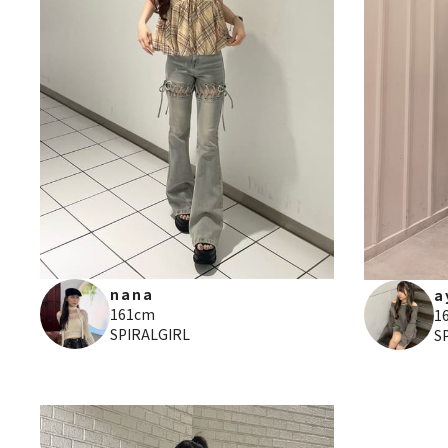
nana
a
161cm
1
SPIRALGIRL
S