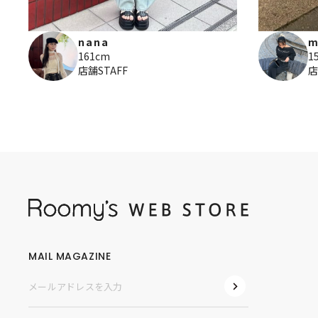
m
nana
1
161cm
店
店舗STAFF
MAIL MAGAZINE