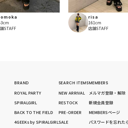
omoka
risa
53cm
161cm
舗STAFF
店舗STAFF
BRAND
SEARCH ITEMS
MEMBERS
ROYAL PARTY
NEW ARRIVAL
メルマガ登録・解除
SPIRALGIRL
RESTOCK
新規会員登録
BACK TO THE FIELD
PRE-ORDER
MEMBERSページ
4GEEKs by SPIRALGIRL
SALE
パスワードを忘れた