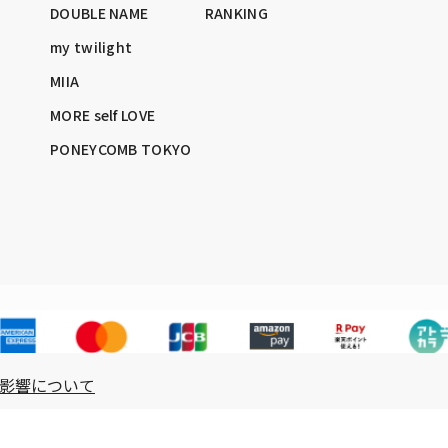
DOUBLE NAME
RANKING
my twilight
MIIA
MORE self LOVE
PONEYCOMB TOKYO
影響について