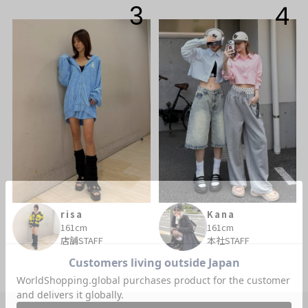
3
4
risa
Kana
161cm
161cm
店舗STAFF
本社STAFF