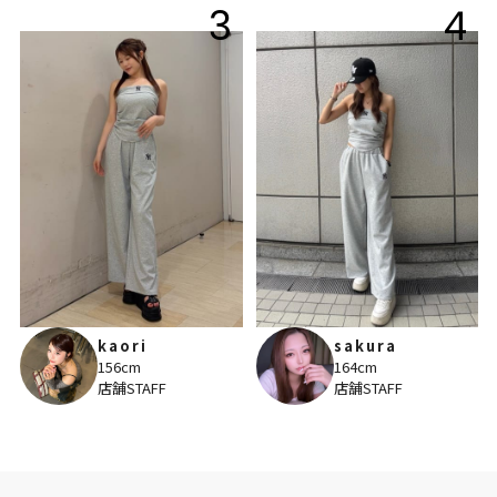
3
4
kaori
sakura
156cm
164cm
店舗STAFF
店舗STAFF