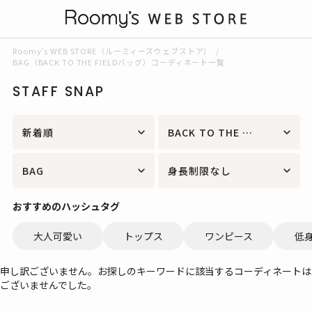
Roomy’s WEB STORE（ルーミィーズウェブストア）
BAG（BACK TO THE FIELDバッグ）コーディネート一覧
STAFF SNAP
新着順
BACK TO THE FIELD
BAG
身長制限なし
おすすめのハッシュタグ
大人可愛い
トップス
ワンピース
低
申し訳ございません。お探しのキーワードに該当するコーディネートは
ございませんでした。