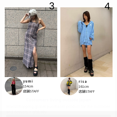
3
4
yumi
risa
154cm
161cm
店舗STAFF
店舗STAFF