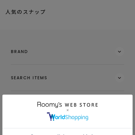
人気のスナップ
BRAND
SEARCH ITEMS
MEMBERS
GUIDE & HELP