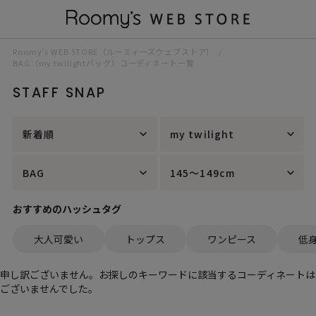
Roomy’s WEB STORE（ルーミィーズウェブストア）
BAG（my twilightバッグ）コーディネート一覧
STAFF SNAP
新着順
my twilight
BAG
145～149cm
おすすめのハッシュタグ
大人可愛い
トップス
ワンピース
低
申し訳ございません。お探しのキーワードに該当するコーディネートは
ございませんでした。