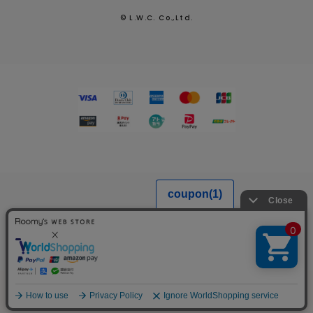
© L.W.C. Co.,Ltd.
MENU
SEARCH
LOGIN
FAVORITE
CART