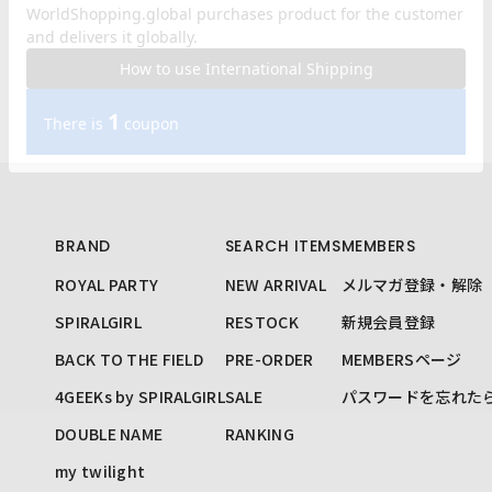
BRAND
SEARCH ITEMS
MEMBERS
ROYAL PARTY
NEW ARRIVAL
メルマガ登録・解除
SPIRALGIRL
RESTOCK
新規会員登録
BACK TO THE FIELD
PRE-ORDER
MEMBERSページ
4GEEKs by SPIRALGIRL
SALE
パスワードを忘れた
DOUBLE NAME
RANKING
my twilight