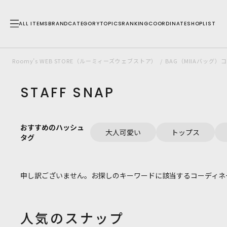
ALL ITEMS
BRAND
CATEGORY
TOPICS
RANKING
COORDINATE
SHOPLIST
Roomy’s WEB STORE（ルーミィーズウェブストア）
BAG（MIIAバッグ
STAFF SNAP
おすすめのハッシュ
大人可愛い
トップス
タグ
申し訳ございません。お探しのキーワードに該当するコーディネ
人気のスナップ