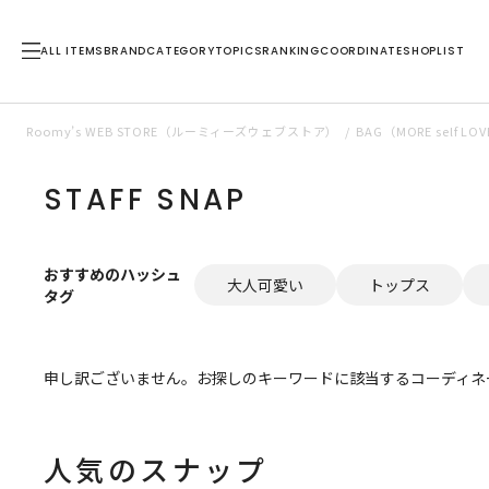
ALL ITEMS
BRAND
CATEGORY
TOPICS
RANKING
COORDINATE
SHOPLIST
Roomy’s WEB STORE（ルーミィーズウェブストア）
BAG（MORE self
STAFF SNAP
おすすめのハッシュ
大人可愛い
トップス
タグ
申し訳ございません。お探しのキーワードに該当するコーディネ
人気のスナップ