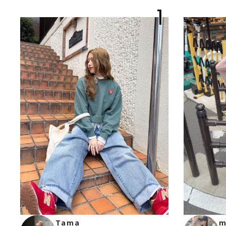
1
Tama
m