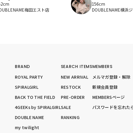
52cm
156cm
OUBLENAME梅田エスト店
DOUBLENAME横浜
BRAND
SEARCH ITEMS
MEMBERS
ROYAL PARTY
NEW ARRIVAL
メルマガ登録・解除
SPIRALGIRL
RESTOCK
新規会員登録
BACK TO THE FIELD
PRE-ORDER
MEMBERSページ
4GEEKs by SPIRALGIRL
SALE
パスワードを忘れた
DOUBLE NAME
RANKING
my twilight