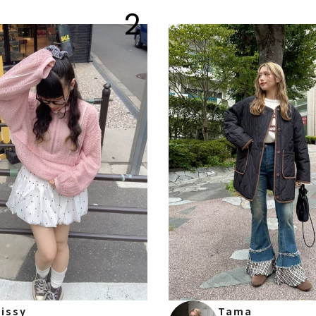
2
issy
Tama