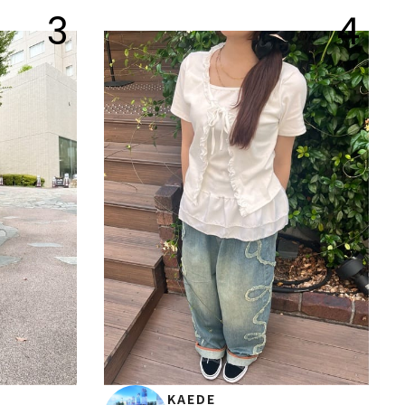
3
4
KAEDE