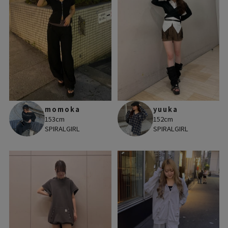
momoka
yuuka
153cm
152cm
SPIRALGIRL
SPIRALGIRL