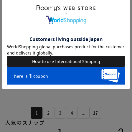
ayumi
yumi
152cm
154cm
SPIRALGIRL
SPIRALGIRL
1
2
3
4
...
17
人気のスナップ