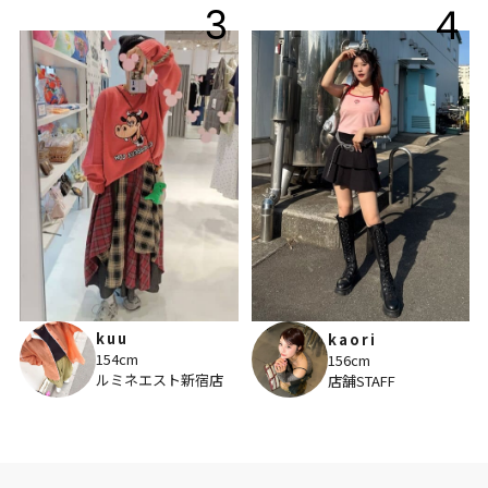
3
4
kuu
kaori
154cm
156cm
ルミネエスト新宿店
店舗STAFF