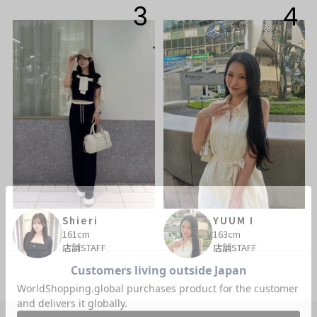
3
4
Shieri
YUUM I
161cm
163cm
店舗STAFF
店舗STAFF