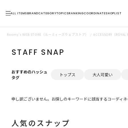
ALL ITEMS
BRAND
CATEGORY
TOPICS
RANKING
COORDINATE
SHOPLIST
Roomy’s WEB STORE（ルーミィーズウェブストア）
ACCESSORY（ROY
STAFF SNAP
おすすめのハッシュ
トップス
大人可愛い
タグ
申し訳ございません。お探しのキーワードに該当するコーディネ
人気のスナップ