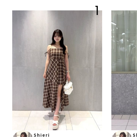
1
Shieri
S