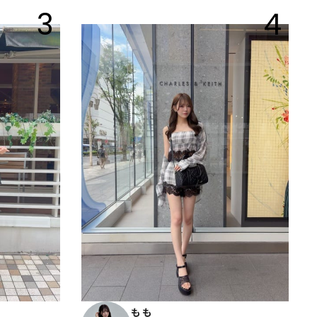
3
4
もも