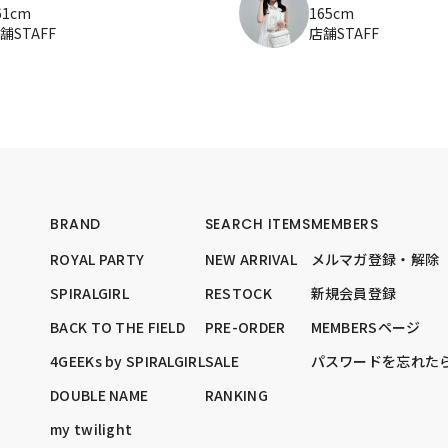
61cm
165cm
舗STAFF
店舗STAFF
BRAND
SEARCH ITEMS
MEMBERS
ROYAL PARTY
NEW ARRIVAL
メルマガ登録・解除
SPIRALGIRL
RESTOCK
新規会員登録
BACK TO THE FIELD
PRE-ORDER
MEMBERSページ
4GEEKs by SPIRALGIRL
SALE
パスワードを忘れた
DOUBLE NAME
RANKING
my twilight