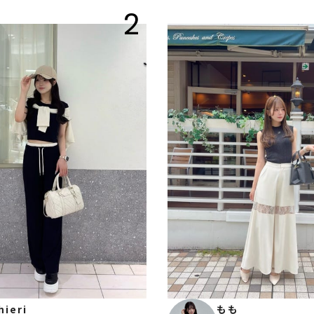
2
hieri
もも