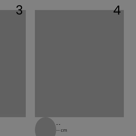
3
4
--
-- cm
--