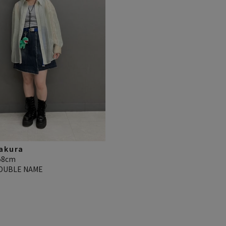
akura
58cm
OUBLE NAME