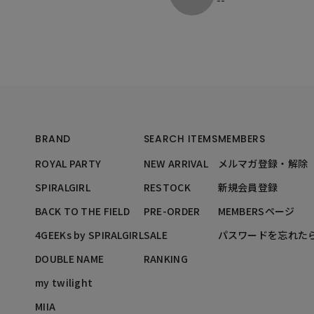
BRAND
SEARCH ITEMS
MEMBERS
ROYAL PARTY
NEW ARRIVAL
メルマガ登録・解除
SPIRALGIRL
RESTOCK
新規会員登録
BACK TO THE FIELD
PRE-ORDER
MEMBERSページ
4GEEKs by SPIRALGIRL
SALE
パスワードを忘れた
DOUBLE NAME
RANKING
my twilight
MIIA