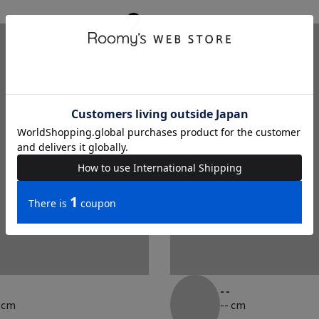
2
-
--
 cm
-- cm
--