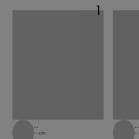
1
--
-
-- cm
--
--
--