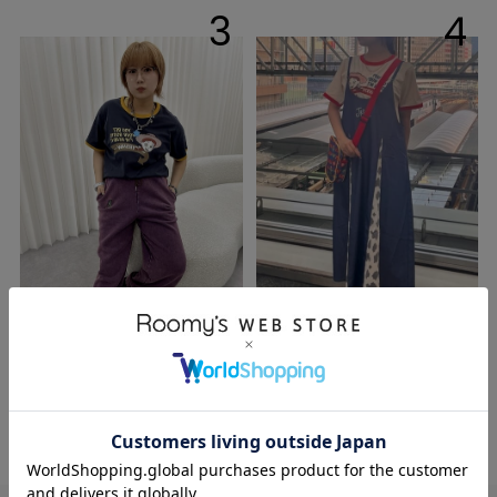
3
4
yotsu
KAEDE
153cm
145cm
DOUBLENAME横浜ジ
DOUBLENAME梅田エ
ョイナス店
スト店