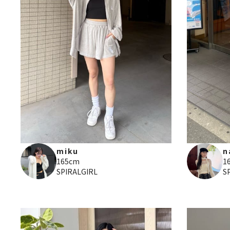
miku
n
165cm
1
SPIRALGIRL
S