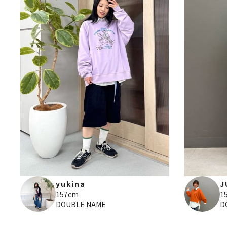
yukina
J
157cm
1
DOUBLE NAME
D