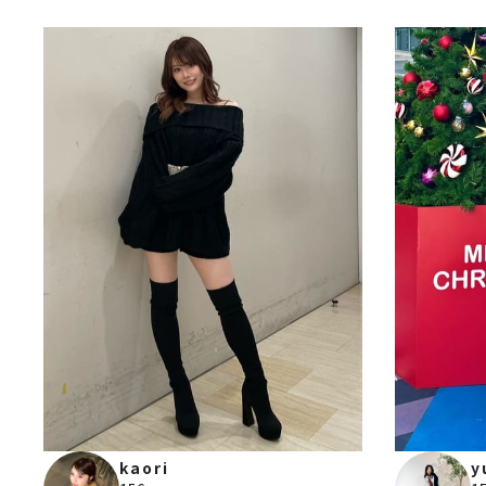
kaori
y