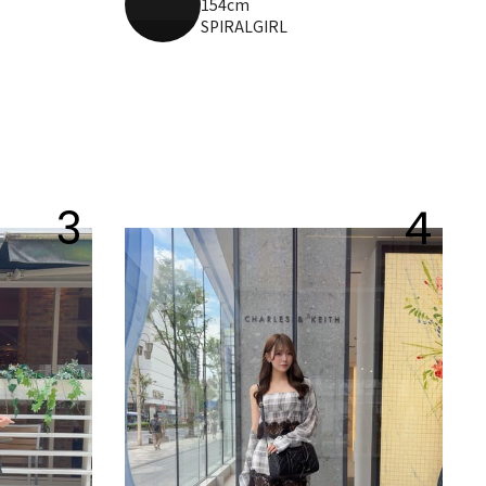
154cm
SPIRALGIRL
3
4