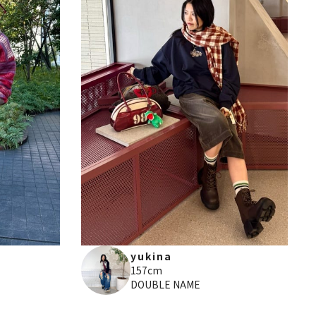
yukina
157cm
DOUBLE NAME