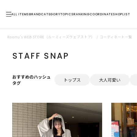
ALL ITEMS
BRAND
CATEGORY
TOPICS
RANKING
COORDINATE
SHOPLIST
Roomy’s WEB STORE（ルーミィーズウェブストア）
コーディネート一覧
STAFF SNAP
おすすめのハッシュ
トップス
大人可愛い
タグ