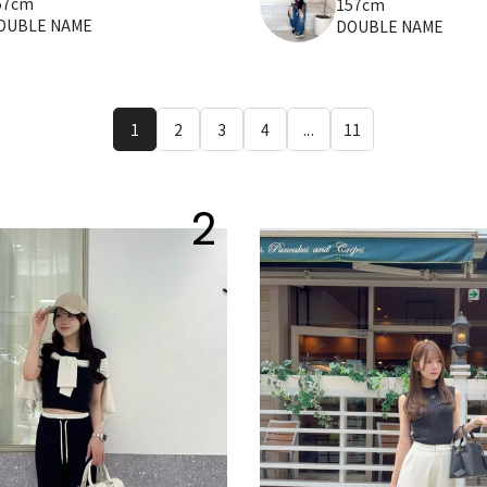
57cm
157cm
OUBLE NAME
DOUBLE NAME
1
2
3
4
...
11
2