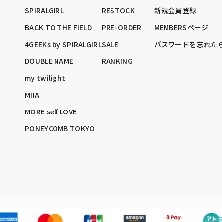
SPIRALGIRL
RESTOCK
新規会員登録
BACK TO THE FIELD
PRE-ORDER
MEMBERSページ
4GEEKs by SPIRALGIRL
SALE
パスワードを忘れた
DOUBLE NAME
RANKING
my twilight
MIIA
MORE self LOVE
PONEYCOMB TOKYO