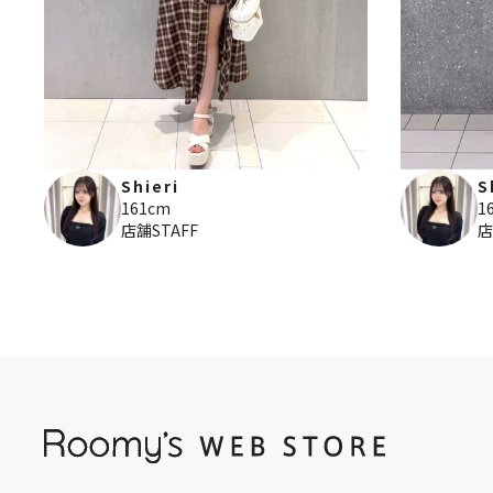
Shieri
S
161cm
1
店舗STAFF
店