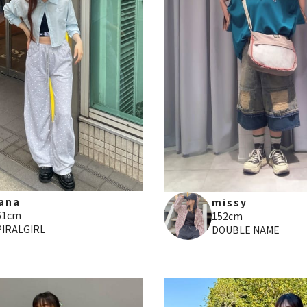
ana
missy
61cm
152cm
PIRALGIRL
DOUBLE NAME