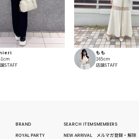
hieri
もも
61cm
165cm
舗STAFF
店舗STAFF
BRAND
SEARCH ITEMS
MEMBERS
ROYAL PARTY
NEW ARRIVAL
メルマガ登録・解除