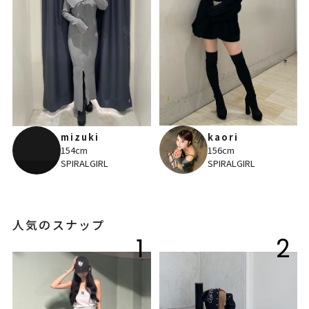
kaori
mizuki
156cm
154cm
SPIRALGIRL
SPIRALGIRL
人気のスナップ
1
2