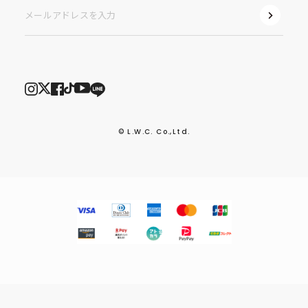
© L.W.C. Co.,Ltd.