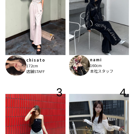
nami
chisato
160cm
172cm
本社スタッフ
店舗STAFF
3
4