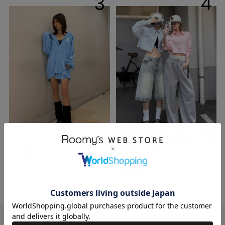
3
4
risa
Kana
161cm
161cm
店舗STAFF
本社STAFF