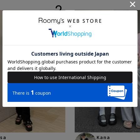
2
isa
Kana