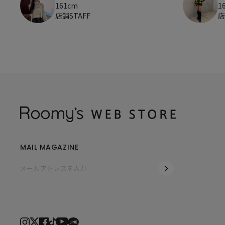
161cm
1
店舗STAFF
店
MAIL MAGAZINE