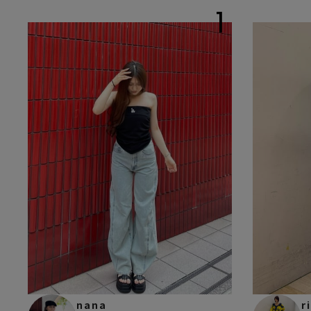
1
nana
r