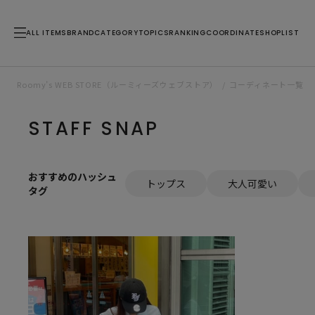
ALL ITEMS
BRAND
CATEGORY
TOPICS
RANKING
COORDINATE
SHOPLIST
Roomy’s WEB STORE（ルーミィーズウェブストア）
コーディネート一覧
STAFF SNAP
おすすめのハッシュ
トップス
大人可愛い
タグ