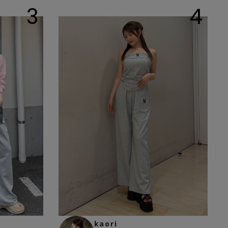
3
4
kaori