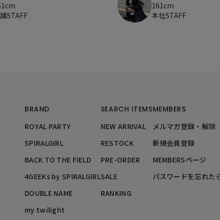
61cm
161cm
舗STAFF
本社STAFF
BRAND
SEARCH ITEMS
MEMBERS
ROYAL PARTY
NEW ARRIVAL
メルマガ登録・解除
SPIRALGIRL
RESTOCK
新規会員登録
BACK TO THE FIELD
PRE-ORDER
MEMBERSページ
4GEEKs by SPIRALGIRL
SALE
パスワードを忘れた
DOUBLE NAME
RANKING
my twilight