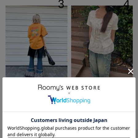
3
4
KAEDE
Tama
145cm
156cm
DOUBLENAME梅田エ
本部
スト店