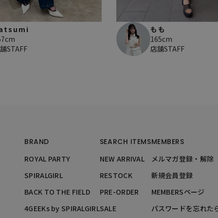
atsumi
もも
57cm
165cm
舗STAFF
店舗STAFF
BRAND
SEARCH ITEMS
MEMBERS
ROYAL PARTY
NEW ARRIVAL
メルマガ登録・解除
SPIRALGIRL
RESTOCK
新規会員登録
BACK TO THE FIELD
PRE-ORDER
MEMBERSページ
4GEEKs by SPIRALGIRL
SALE
パスワードを忘れた