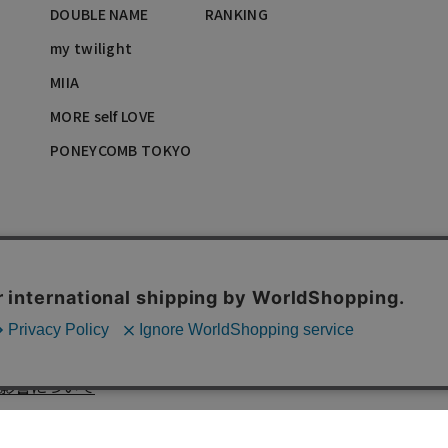
DOUBLE NAME
RANKING
my twilight
MIIA
MORE self LOVE
PONEYCOMB TOKYO
影響について