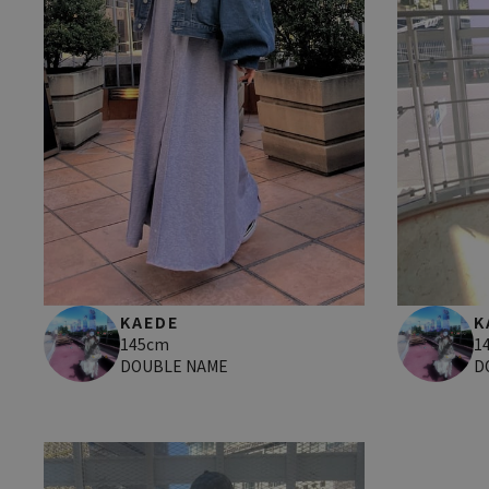
KAEDE
K
145cm
1
DOUBLE NAME
D