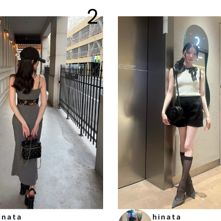
2
hinata
inata