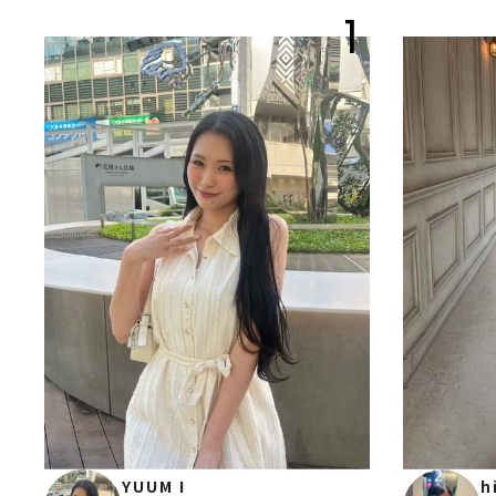
1
YUUM I
h