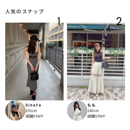
人気のスナップ
1
2
hinata
もも
155cm
165cm
店舗STAFF
店舗STAFF