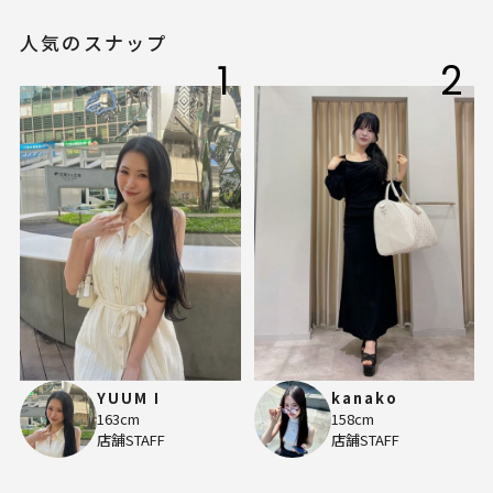
人気のスナップ
1
2
YUUM I
kanako
163cm
158cm
店舗STAFF
店舗STAFF