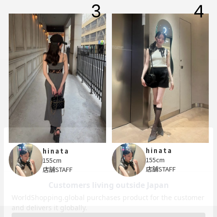
3
4
hinata
hinata
155cm
155cm
店舗STAFF
店舗STAFF