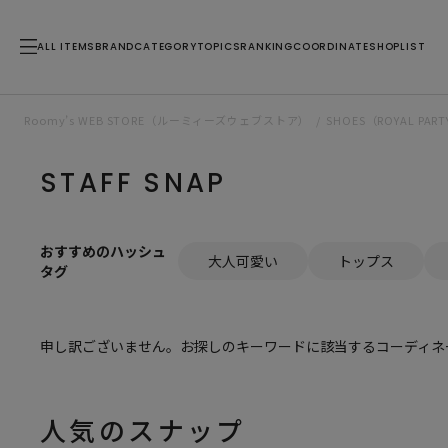
ALL ITEMS
BRAND
CATEGORY
TOPICS
RANKING
COORDINATE
SHOPLIST
Roomy’s WEB STORE（ルーミィーズウェブストア）
SHOES（ROYAL P
STAFF SNAP
おすすめのハッシュ
大人可愛い
トップス
タグ
申し訳ございません。お探しのキーワードに該当するコーディネ
人気のスナップ