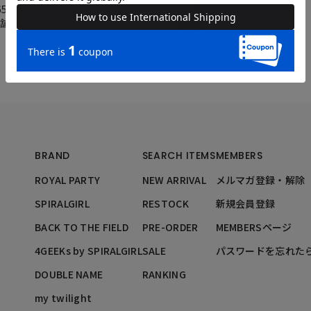
65cm
161cm
舗STAFF
店舗STAFF
BRAND
SEARCH ITEMS
MEMBERS
ROYAL PARTY
NEW ARRIVAL
メルマガ登録・解除
SPIRALGIRL
RESTOCK
新規会員登録
BACK TO THE FIELD
PRE-ORDER
MEMBERSページ
4GEEKs by SPIRALGIRL
SALE
パスワードを忘れた
DOUBLE NAME
RANKING
my twilight