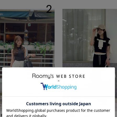
2
もも
Shieri