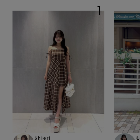
1
Shieri