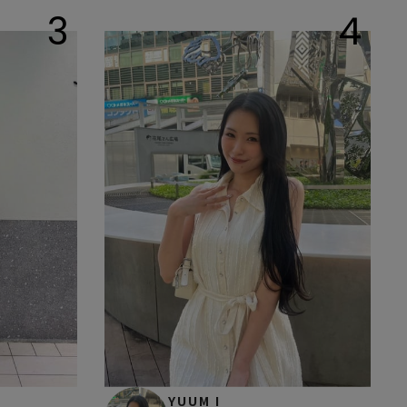
3
4
YUUM I