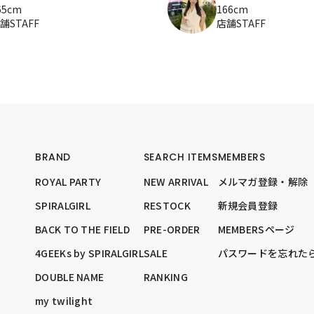
65cm
166cm
舗STAFF
店舗STAFF
BRAND
SEARCH ITEMS
MEMBERS
ROYAL PARTY
NEW ARRIVAL
メルマガ登録・解除
SPIRALGIRL
RESTOCK
新規会員登録
BACK TO THE FIELD
PRE-ORDER
MEMBERSページ
4GEEKs by SPIRALGIRL
SALE
パスワードを忘れた
DOUBLE NAME
RANKING
my twilight