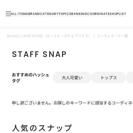
ALL ITEMS
BRAND
CATEGORY
TOPICS
RANKING
COORDINATE
SHOPLIST
Roomy’s WEB STORE（ルーミィーズウェブストア）
コーディネート一覧
STAFF SNAP
おすすめのハッシュ
大人可愛い
トップス
タグ
申し訳ございません。お探しのキーワードに該当するコーディネ
人気のスナップ