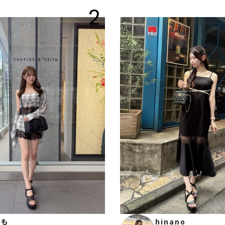
2
もも
hinano