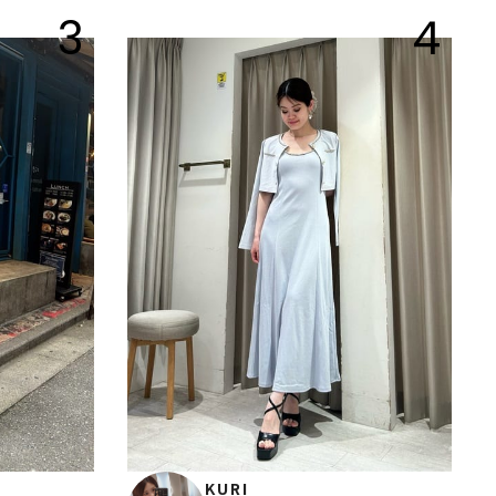
3
4
KURI