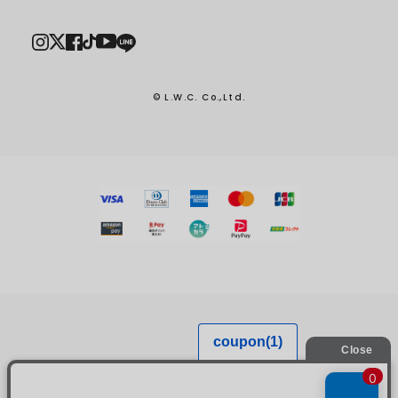
© L.W.C. Co.,Ltd.