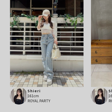
Shieri
S
161cm
1
ROYAL PARTY
R