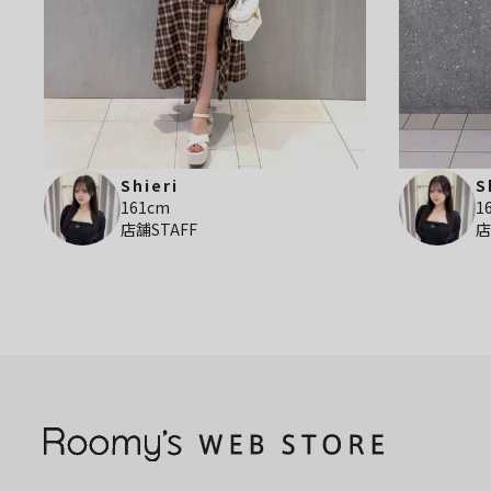
Shieri
S
161cm
1
店舗STAFF
店