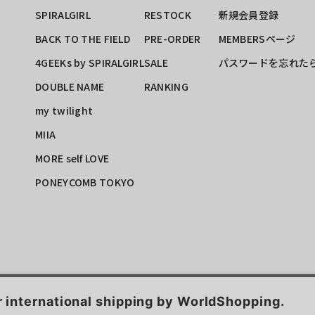
SPIRALGIRL
RESTOCK
新規会員登録
BACK TO THE FIELD
PRE-ORDER
MEMBERSページ
4GEEKs by SPIRALGIRL
SALE
パスワードを忘れた
DOUBLE NAME
RANKING
my twilight
MIIA
MORE self LOVE
PONEYCOMB TOKYO