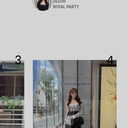
161cm
ROYAL PARTY
3
4