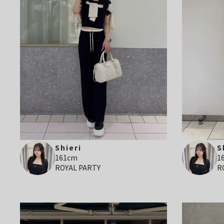
Shieri
S
161cm
1
ROYAL PARTY
R