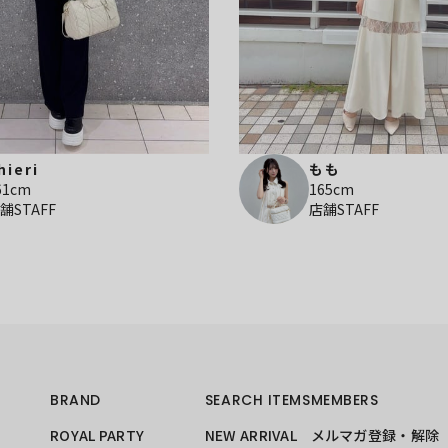
hieri
もも
61cm
165cm
舗STAFF
店舗STAFF
BRAND
SEARCH ITEMS
MEMBERS
ROYAL PARTY
NEW ARRIVAL
メルマガ登録・解除