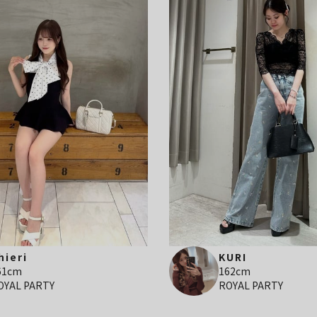
hieri
KURI
61cm
162cm
OYAL PARTY
ROYAL PARTY