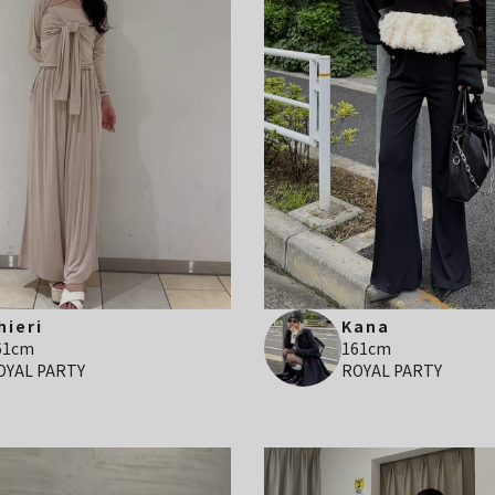
hieri
Kana
61cm
161cm
OYAL PARTY
ROYAL PARTY