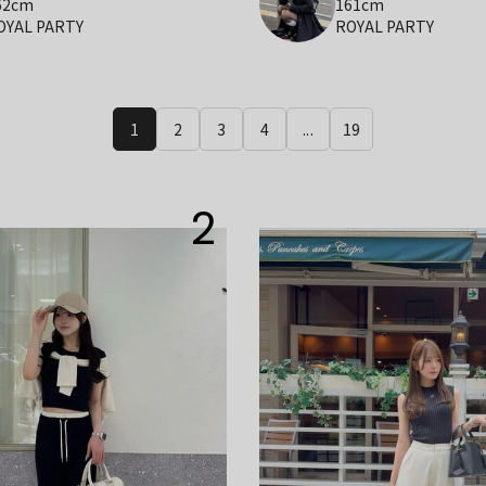
62cm
161cm
OYAL PARTY
ROYAL PARTY
1
2
3
4
...
19
2