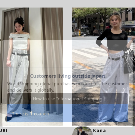
URI
Kana