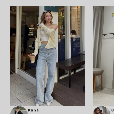
Kana
K