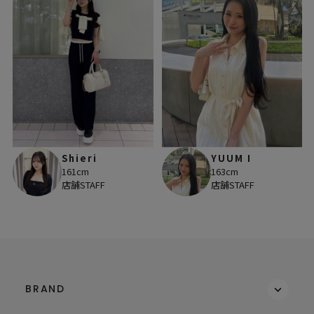
Shieri
YUUM I
161cm
163cm
店舗STAFF
店舗STAFF
BRAND