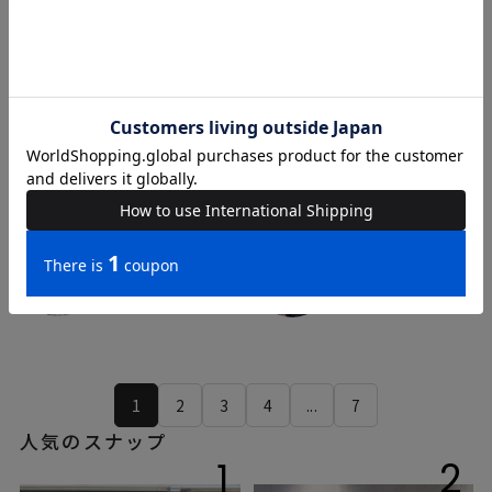
AKARI
Kana
163cm
161cm
ROYAL PARTY
ROYAL PARTY
1
2
3
4
...
7
人気のスナップ
1
2