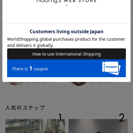
yuu
miyu
167cm
165cm
ROYAL PARTY
ROYAL PARTY
人気のスナップ
1
2