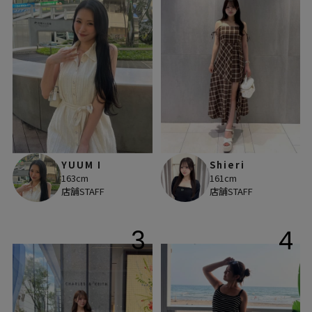
YUUM I
Shieri
163cm
161cm
店舗STAFF
店舗STAFF
3
4