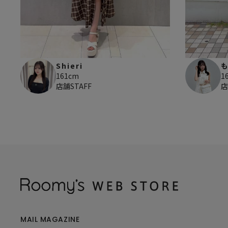
Shieri
161cm
1
店舗STAFF
店
MAIL MAGAZINE