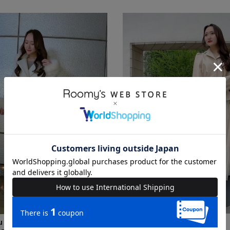
yuu
uu