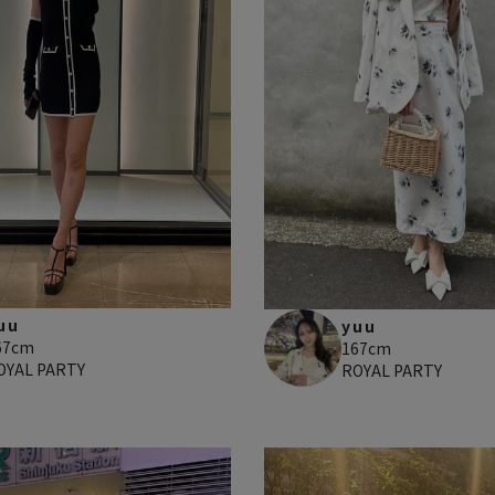
uu
yuu
67cm
167cm
OYAL PARTY
ROYAL PARTY