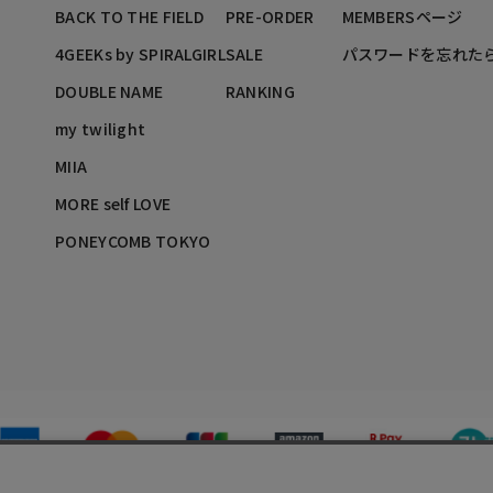
BACK TO THE FIELD
PRE-ORDER
MEMBERSページ
4GEEKs by SPIRALGIRL
SALE
パスワードを忘れた
DOUBLE NAME
RANKING
my twilight
MIIA
MORE self LOVE
PONEYCOMB TOKYO