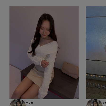
yuu
y