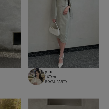
yuu
167cm
ROYAL PARTY