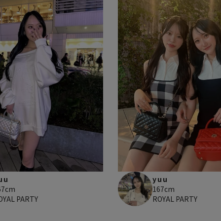
uu
yuu
67cm
167cm
OYAL PARTY
ROYAL PARTY