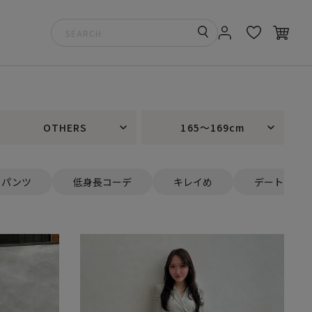
OTHERS
165～169cm
パンツ
低身長コーデ
キレイめ
デート