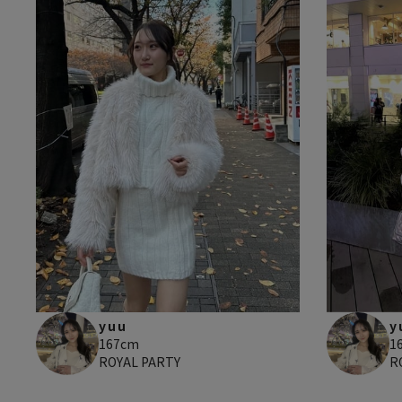
yuu
y
167cm
1
ROYAL PARTY
R