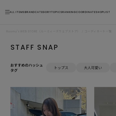
ALL ITEMS
BRAND
CATEGORY
TOPICS
RANKING
COORDINATE
SHOPLIST
Roomy’s WEB STORE（ルーミィーズウェブストア）
コーディネート一覧
STAFF SNAP
おすすめのハッシュ
トップス
大人可愛い
タグ