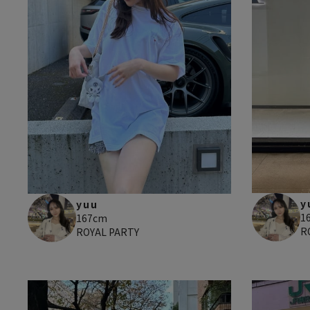
y
yuu
1
167cm
R
ROYAL PARTY