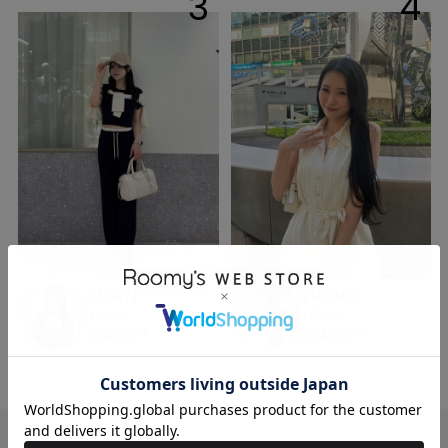
3
4
Shieri
YUUM I
161cm
163cm
店舗STAFF
店舗STAFF