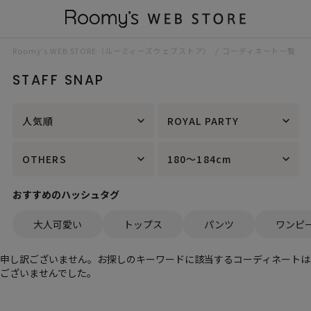
Roomy’s WEB STORE（ルーミィーズウェブストア）
コーディネート一覧
STAFF SNAP
人気順
ROYAL PARTY
OTHERS
180～184cm
おすすめのハッシュタグ
大人可愛い
トップス
パンツ
ワンピ
申し訳ございません。お探しのキーワードに該当するコーディネートは
ございませんでした。