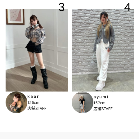
3
4
kaori
ayumi
156cm
152cm
店舗STAFF
店舗STAFF