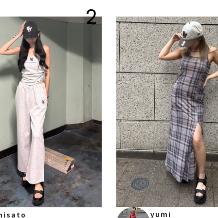
2
yumi
hisato