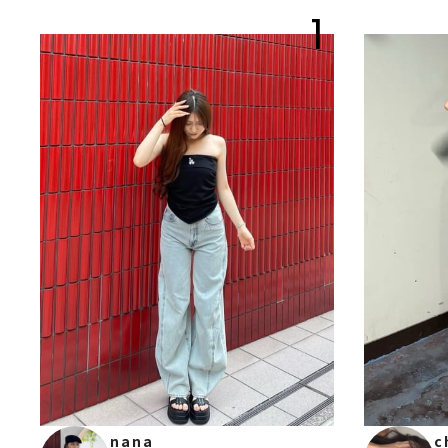
1
nana
c