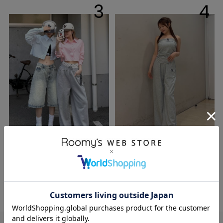
3
4
Kana
kaori
161cm
156cm
本社STAFF
店舗STAFF