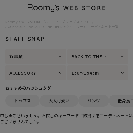
Roomy’s WEB STORE（ルーミィーズウェブストア）
ACCESSORY（BACK TO THE FIELDアクセサリー）コーディネート一覧
STAFF SNAP
新着順
BACK TO THE FIELD
ACCESSORY
150～154cm
おすすめのハッシュタグ
トップス
大人可愛い
パンツ
低身長
申し訳ございません。お探しのキーワードに該当するコーディネートは
ございませんでした。