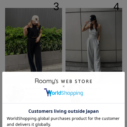
3
4
momoka
sakura
153cm
164cm
店舗STAFF
店舗STAFF