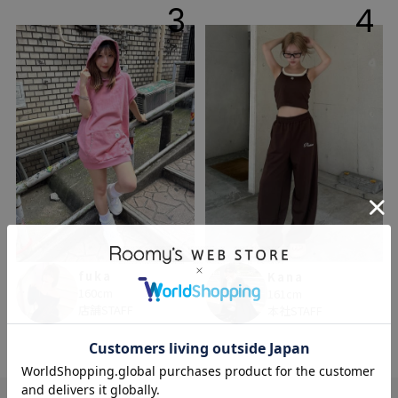
3
4
fuka
Kana
160cm
161cm
店舗STAFF
本社STAFF