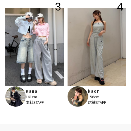
3
4
Kana
kaori
161cm
156cm
本社STAFF
店舗STAFF