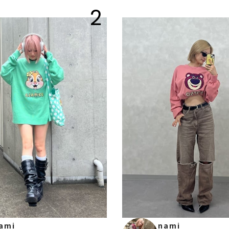
2
ami
nami