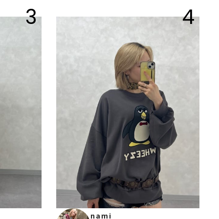
3
4
nami