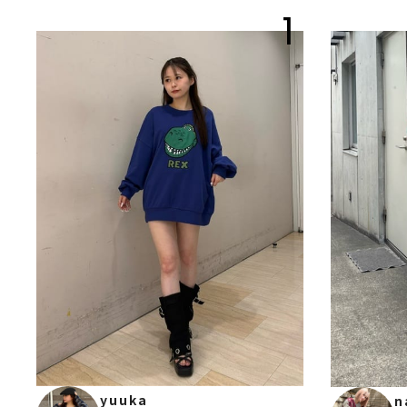
1
yuuka
n