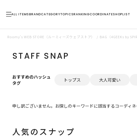
ALL ITEMS
BRAND
CATEGORY
TOPICS
RANKING
COORDINATE
SHOPLIST
Roomy’s WEB STORE（ルーミィーズウェブストア）
BAG（4GEEKs by 
STAFF SNAP
おすすめのハッシュ
トップス
大人可愛い
タグ
申し訳ございません。お探しのキーワードに該当するコーディネ
人気のスナップ