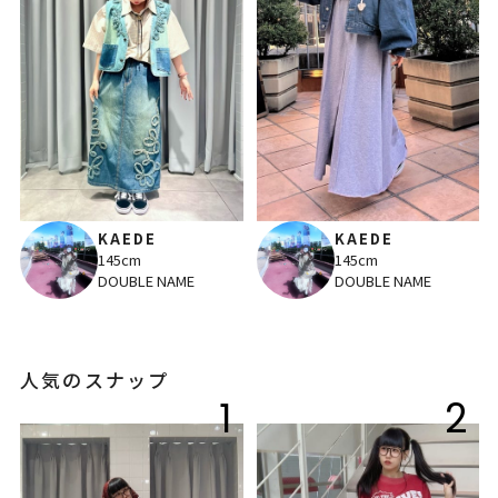
KAEDE
KAEDE
145cm
145cm
DOUBLE NAME
DOUBLE NAME
人気のスナップ
1
2