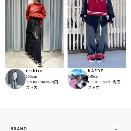
chihiro
KAEDE
155cm
145cm
DOUBLENAME梅田エ
DOUBLENAME梅田エ
スト店
スト店
BRAND