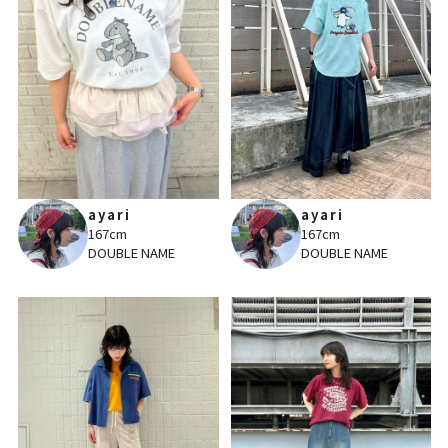
ayari
ayari
167cm
167cm
DOUBLE NAME
DOUBLE NAME