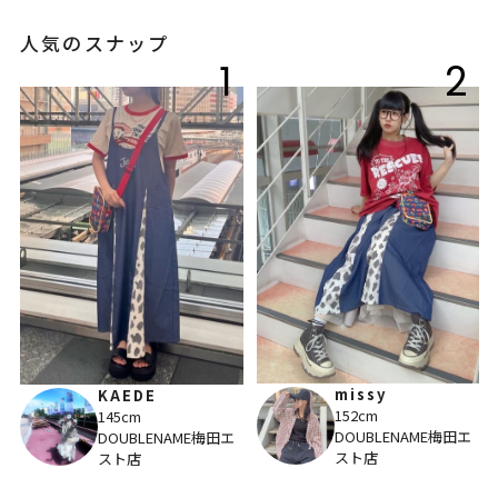
人気のスナップ
1
2
missy
KAEDE
152cm
145cm
DOUBLENAME梅田エ
DOUBLENAME梅田エ
スト店
スト店