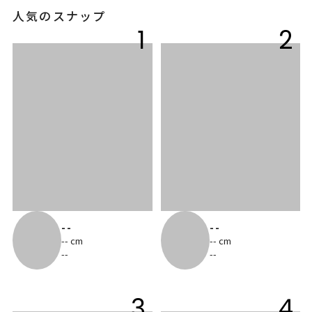
人気のスナップ
1
2
--
--
-- cm
-- cm
--
--
3
4