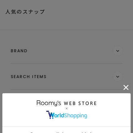
人気のスナップ
BRAND
SEARCH ITEMS
MEMBERS
GUIDE & HELP