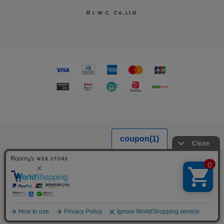
© L.W.C. Co.,Ltd.
MENU
SEARCH
LOGIN
FAVORITE
CART