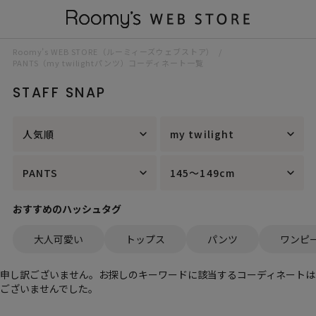
Roomy’s WEB STORE（ルーミィーズウェブストア）
PANTS（my twilightパンツ）コーディネート一覧
STAFF SNAP
人気順
my twilight
PANTS
145～149cm
おすすめのハッシュタグ
大人可愛い
トップス
パンツ
ワンピ
申し訳ございません。お探しのキーワードに該当するコーディネートは
ございませんでした。