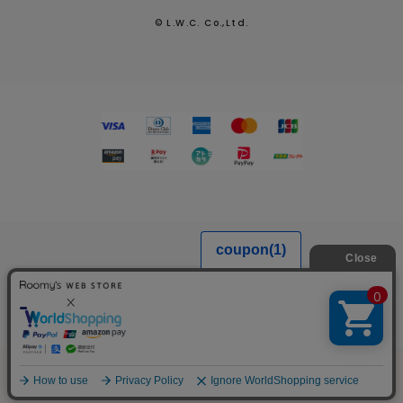
© L.W.C. Co.,Ltd.
MENU
SEARCH
LOGIN
FAVORITE
CART