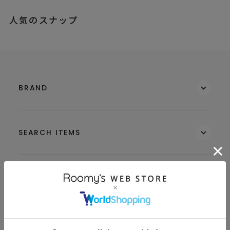
人気のスナップ
BRAND
SEARCH ITEMS
MEMBERS
GUIDE & HELP