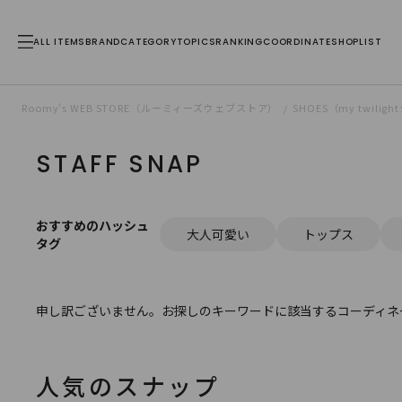
ALL ITEMS
BRAND
CATEGORY
TOPICS
RANKING
COORDINATE
SHOPLIST
Roomy’s WEB STORE（ルーミィーズウェブストア）
SHOES（my twil
STAFF SNAP
おすすめのハッシュ
大人可愛い
トップス
タグ
申し訳ございません。お探しのキーワードに該当するコーディネ
人気のスナップ