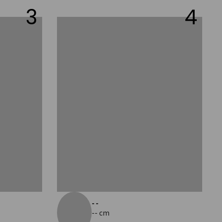
3
4
--
-- cm