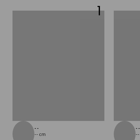
1
--
-
-- cm
--