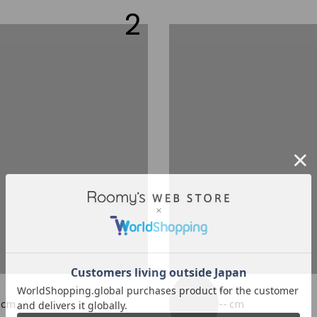
2
-
--
 cm
-- cm