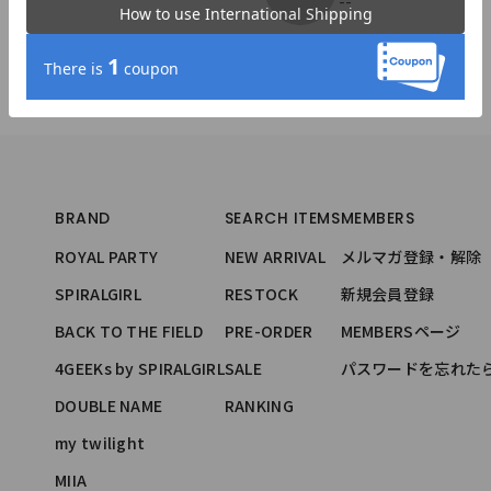
--
BRAND
SEARCH ITEMS
MEMBERS
ROYAL PARTY
NEW ARRIVAL
メルマガ登録・解除
SPIRALGIRL
RESTOCK
新規会員登録
BACK TO THE FIELD
PRE-ORDER
MEMBERSページ
4GEEKs by SPIRALGIRL
SALE
パスワードを忘れた
DOUBLE NAME
RANKING
my twilight
MIIA